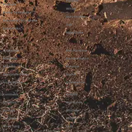
Poronin
Podhale
Witów
Białka Tatrzańska
Murzasichle
Bukowina Tatrzańska
Ząb
Kościelisko
Małe Ciche
Czorsztyn
Bańska Niżna
Niedzica
Bańska Wyżna
Mizerna
Ratułów
Gliczarów Górny
Suche
Nowe Bystre
Czerwienne
Koniówka
Kraków
Dzianisz
Warszawa
Bustryk
Wrocław
Szaflary
Poznań
Nowy Targ
Łódź