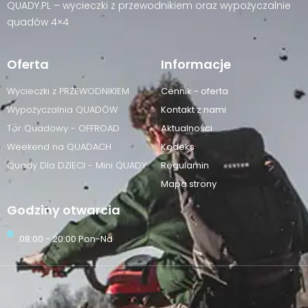
QUADY.PL – wycieczki z przewodnikiem oraz wypożyczalnie
quadów 4×4
Oferta
Informacje
Wycieczki z PRZEWODNIKIEM
Cennik - oferta
Wypożyczalnia QUADÓW
Kontakt z nami
Tor Quadowy - OFFROAD
Aktualności
Weekend na QUADACH
Kodeks
Quady Dla DZIECI - Mini QUADY
Regulamin
Mapa strony
Godziny otwarcia
08:00 - 20:00 Pon-Nd