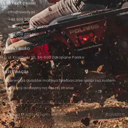
KONTAKT Z NAMI
info@quady.pl
+48 608 200 200
wa.me/48608200200
+48 608 200 200
ADRES I BIURO
ul. Krupówki 20, 34-500 Zakopane Polska
REZERWACJA
Rezerwacja quadów możliwa telefonicznie i poprzez system
rezerwacji dostepny na naszej stronie.
Copyright © 2025. All rights reserved.
© QUADY.PL