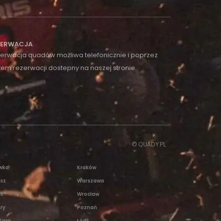
ZERWACJA
erwacja quadów możliwa telefonicznie i poprzez
tem rezerwacji dostepny na naszej stronie.
© QUADY.PL
wka
Kraków
isz
Warszawa
yk
Wrocław
ry
Poznań
Targ
Łódź