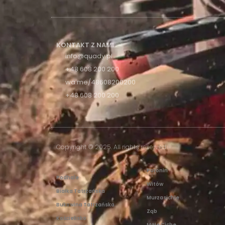
KONTAKT Z NAMI
info@quady.pl
+48 608 200 200
wa.me/48608200200
+48 608 200 200
Copyright © 2025. All rights reserved.
Poronin
Podhale
Witów
Białka Tatrzańska
Murzasichle
Bukowina Tatrzańska
Ząb
Kościelisko
Małe Ciche