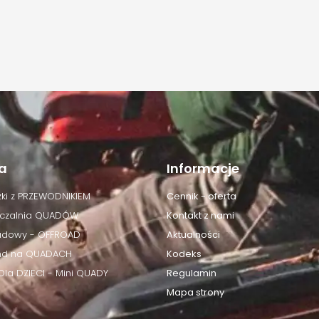
a
Informacje
ki z PRZEWODNIKIEM
Cennik - oferta
czalnia QUADÓW
Kontakt z nami
adowy - OFFROAD
Aktualności
d na QUADACH
Kodeks
la DZIECI - Mini QUADY
Regulamin
Mapa strony