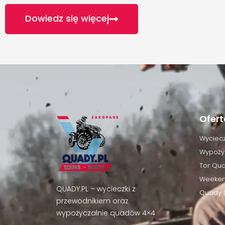
Dowiedz się więcej
Ofert
Wyciecz
Wypoży
Tor Qu
Weeken
QUADY.PL – wycieczki z
Quady D
przewodnikiem oraz
wypożyczalnie quadów 4×4