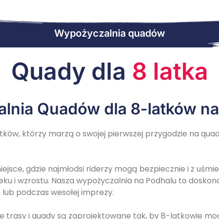
Wypożyczalnia quadów
Quady dla
8 latka
lnia Quadów dla 8-latków na
atków, którzy marzą o swojej pierwszej przygodzie na qua
iejsce, gdzie najmłodsi riderzy mogą bezpiecznie i z uś
ku i wzrostu. Nasza wypożyczalnia na Podhalu to doskona
lub podczas wesołej imprezy.
 trasy i quady są zaprojektowane tak, by 8-latkowie mogl