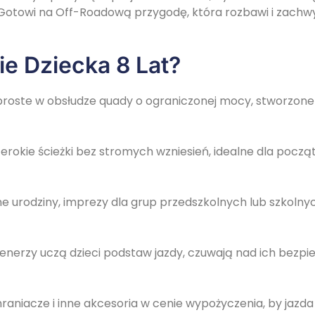
. Gotowi na Off-Roadową przygodę, która rozbawi i zachw
ie Dziecka 8 Lat?
, proste w obsłudze quady o ograniczonej mocy, stworzone
zerokie ścieżki bez stromych wzniesień, idealne dla pocz
e urodziny, imprezy dla grup przedszkolnych lub szkolny
 trenerzy uczą dzieci podstaw jazdy, czuwają nad ich bezp
chraniacze i inne akcesoria w cenie wypożyczenia, by jazd