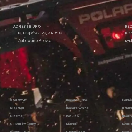
ADRES I BIURO
RE
ul. Krupówki 20, 34-500
Rez
Zakopane Polska
sys
Czorsztyn
Bańska Niżna
Konió
Niedzica
Bańska Wyżna
Dzian
Mizerna
Ratułów
Bustr
Gliczarów Górny
Suche
Szafla
Nowe Bystre
Czerwienne
Nowy 