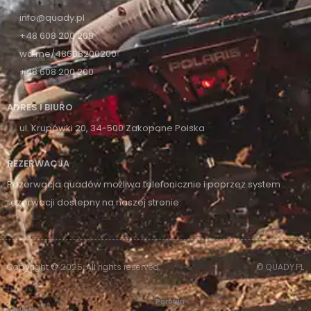
info@quady.pl
+48 608 200 200
wa.me/48608200200
+48 608 200 200
ADRES I BIURO
ul. Krupówki 20, 34-500 Zakopane Polska
REZERWACJA
Rezerwacja quadów możliwa telefonicznie i poprzez system
rezerwacji dostepny na naszej stronie.
Copyright © 2025. All rights reserved.
© QUADY.PL
Poronin
Podhale