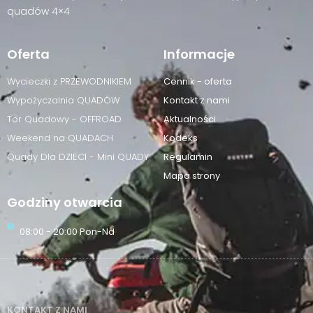
quadów 4×4
Oferta
Informacje
Wycieczki z PRZEWODNIKIEM
Cennik - oferta
Wypożyczalnia QUADÓW
Kontakt z nami
Tor Quadowy - OFFROAD
Aktualności
Weekend na QUADACH
Kodeks
Quady Dla DZIECI - Mini QUADY
Regulamin
Mapa strony
Godziny otwarcia
08:00 - 20:00 Pon-Nd
KONTAKT Z NAMI