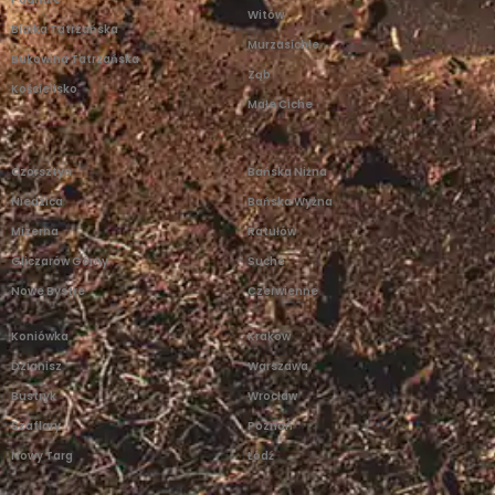
Witów
Białka Tatrzańska
Murzasichle
Bukowina Tatrzańska
Ząb
Kościelisko
Małe Ciche
Czorsztyn
Bańska Niżna
Niedzica
Bańska Wyżna
Mizerna
Ratułów
Gliczarów Górny
Suche
Nowe Bystre
Czerwienne
Koniówka
Kraków
Dzianisz
Warszawa
Bustryk
Wrocław
Szaflary
Poznań
Nowy Targ
Łódź