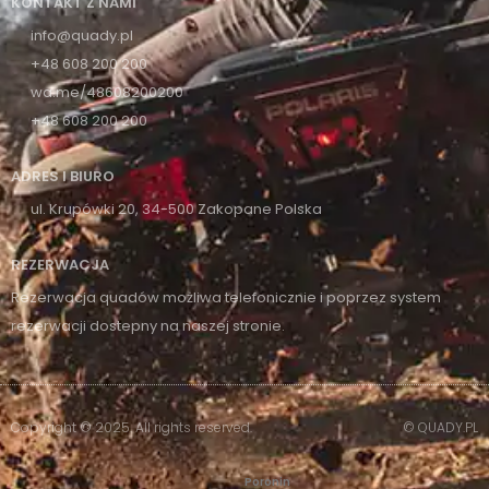
KONTAKT Z NAMI
info@quady.pl
+48 608 200 200
wa.me/48608200200
+48 608 200 200
ADRES I BIURO
ul. Krupówki 20, 34-500 Zakopane Polska
REZERWACJA
Rezerwacja quadów możliwa telefonicznie i poprzez system
rezerwacji dostepny na naszej stronie.
Copyright © 2025. All rights reserved.
© QUADY.PL
Poronin