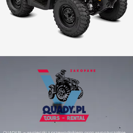
QUADY.PL – wycieczki z przewodnikiem oraz wypożyczalnie