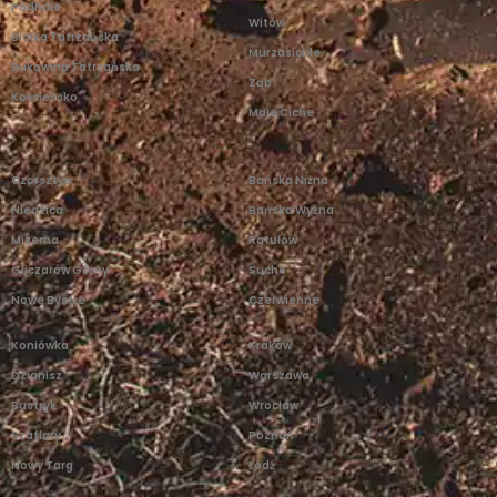
Podhale
Witów
Białka Tatrzańska
Murzasichle
Bukowina Tatrzańska
Ząb
Kościelisko
Małe Ciche
Czorsztyn
Bańska Niżna
Niedzica
Bańska Wyżna
Mizerna
Ratułów
Gliczarów Górny
Suche
Nowe Bystre
Czerwienne
Koniówka
Kraków
Dzianisz
Warszawa
Bustryk
Wrocław
Szaflary
Poznań
Nowy Targ
Łódź