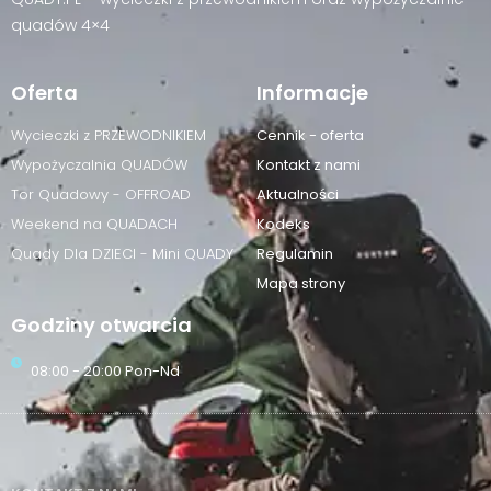
quadów 4×4
Oferta
Informacje
Wycieczki z PRZEWODNIKIEM
Cennik - oferta
Wypożyczalnia QUADÓW
Kontakt z nami
Tor Quadowy - OFFROAD
Aktualności
Weekend na QUADACH
Kodeks
Quady Dla DZIECI - Mini QUADY
Regulamin
Mapa strony
Godziny otwarcia
08:00 - 20:00 Pon-Nd